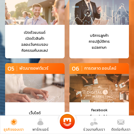
เปิดตัวแบรนด์
บริการลูกค้า
เปิดตัวสินค้า
การปฏิบัติการ
ฉลองวันครบรอบ
แปลภาษา
กิจกรรมกับเซเลป
05
06
พัฒนาซอฟต์แวร์
การตลาด ออนไลน์
Facebook
เว็บไซต์
Google Ads
แอปพลิเคชัน
Instagram
พัฒนาเกม
TikTok
ธุรกิจของเรา
พาร์ทเนอร์
ร่วมงานกับเรา
ติดต่อกับเรา