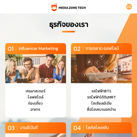
ธุรกิจของเรา
01
02
Influencer Marketing
การตลาด ออฟไลน์
เกมมาสเตอร์
รถไฟฟ้าBTS
ไลฟสไตล์
รถไฟฟ้าใต้ดินMRT
ท่องเที่ยว
โซเชียลมีเดีย
อาหาร
สื่อโฆษณานอกบ้าน
03
04
งานอีเว้นท์
โลคัลไลเซชัน